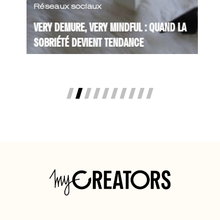
Réseaux sociaux
VERY DEMURE, VERY MINDFUL : QUAND LA
SOBRIÉTÉ DEVIENT TENDANCE
Dans un monde saturé de contenus,
d’images et de stimulations constantes,
une nouvelle tendance émerge : "Very
Demure, Very Mindful". ...
Lire