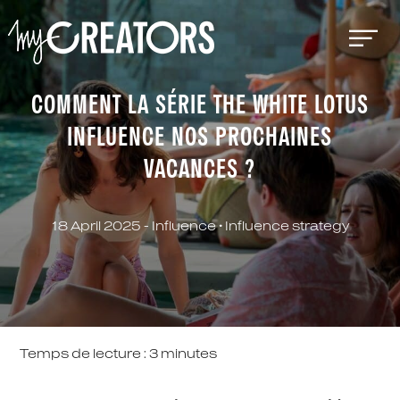
COMMENT LA SÉRIE THE WHITE LOTUS
INFLUENCE NOS PROCHAINES
VACANCES ?
18 April 2025 -
Influence
•
Influence strategy
Temps de lecture :
3
minutes