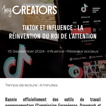
TIKTOK ET INFLUENCE : LA
RÉINVENTION DU ROI DE L’ATTENTION
15 September 2024 -
Influence
•
Réseaux sociaux
Temps de lecture :
4
minutes
Bannie officiellement des outils de travail
gouvernementaux (Commission Européenne, Danemark et