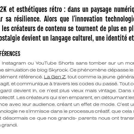
Y2K et esthétiques rétro : dans un paysage numéri
 sa résilience. Alors que l’innovation technolo
 les créateurs de contenu se tournent de plus en pl
nostalgie devient un langage culturel, une identité e
ÉFÉRENCES
ikTok, Instagram ou YouTube Shorts sans tomber sur un mo
une simulation de blog Skyrock. Ce phénomène dépasse le si
ndément référencé.
La Gen Z
, tout comme la jeune génér
réagit, et communique à travers les codes du passé. Tou
ingard devient in, ce n’est plus vieux mais vintage. Dans 
ollectif. Les créateurs qui s’en emparent, en détournant 
ce avec leur audience, créant un effet de mode. C’est un r
nologie ne s’immisce dans le processus créatif, que cela s
st désormais ce que nos grands- parents nous ont transm
 grandi.