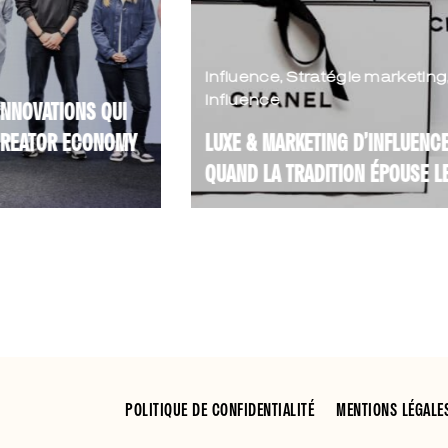
Influence
,
Stratégie marketing
,
Top
Influence
R
Y
LUXE & MARKETING D’INFLUENCE :
L
QUAND LA TRADITION ÉPOUSE LE DIGITAL
S
é
Longtemps réservé à une
L
communication exclusive et maîtrisée,
f
le secteur du luxe a su apprivoiser les
c
codes du digital. Aujourd’hui, le ...
g
Lire
POLITIQUE DE CONFIDENTIALITÉ
MENTIONS LÉGALE