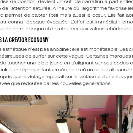
rise de position, devient un outil de narration à part ent
e l’attention saturée. À l’heure où l’algorithme favorise 
ro permet de capter l’œil mais aussi le cœur. Elle fait 
 connu l’époque évoquée. L’effet est immédiat : émotio
se de notre époque et de retourner aux valeurs chéries de
S LA CREATOR ECONOMY
esthétique n’est pas anodine : elle est monétisable. Les cr
désireuses de surfer sur cette vague. Certaines marques 
est de toucher une cible jeune en s’alignant sur ses codes
venir à une époque fantasmée, celle où on se parlait sans 
ompris que le vintage reposait sur le fantasme d’une époque 
êvée que redoutée par les nouvelles générations.