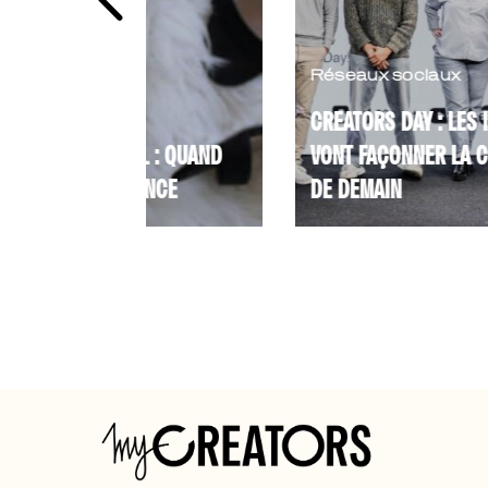
Réseaux sociaux
CREATORS DAY : LES INNOVATIONS QUI
 : QUAND
VONT FAÇONNER LA CREATOR ECONOM
ANCE
DE DEMAIN
ontenus,
Ce 23 avril, le Creators Day a rassembl
constantes,
créateurs de contenu et acteurs du
e : "Very
digital pour une matinée d’échanges
dédiée à l’innovation sur ...
Lire