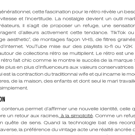
générationnel, cette fascination pour le rétro révèle un b
esse et l’incertitude. La nostalgie devient un outil mark
eurs, il s’agit de proposer un refuge, une sensation f
ragent d’ailleurs activement cette tendance. TikTok 
ge aesthetic”, de montages façon VHS, de filtres grainé
Internet. YouTube mise sur des playlists lo-fi ou Y2K po
autour de collections rétro se multiplient. Le rétro est u
étro fait chic comme le montre le succès de la marque S
 de plus en plus d’influenceurs aux valeurs conservatrice
 est la contraction du traditionnal wife et qui incarne le 
es, de la maison, des enfants et dont seul le mari travaille
t simplement.
ION
contenus permet d’affirmer une nouvelle identité, celle 
re un retour aux racines,
à la simplicité
. Comme un refus 
 quête de sens. Quand la technologie bat des records,
averse, la préférence du vintage acte une réalité ancrée da