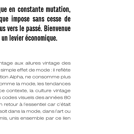
que en constante mutation,
gique impose sans cesse de
us vers le passé. Bienvenue
t un levier économique.
ntage aux allures vintage des
mple effet de mode : il reflète
ation Alpha, ne consomme plus
t comme la mode, les tendances
ce contexte, la culture vintage
les codes visuels des années 80
etour à l’essentiel car c’était
oit dans la mode, dans l’art ou
is, unis ensemble par ce lien