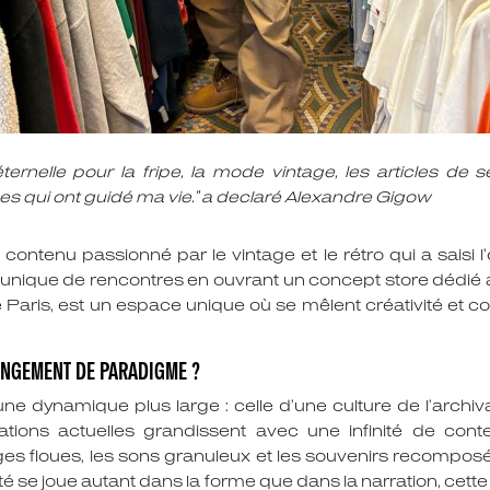
ernelle pour la fripe, la mode vintage, les articles de s
ges qui ont guidé ma vie.” a declaré Alexandre Gigow
ontenu passionné par le vintage et le rétro qui a saisi 
 unique de rencontres en ouvrant un concept store dédié au
 Paris, est un espace unique où se mêlent créativité et c
NGEMENT DE PARADIGME ?
une dynamique plus large : celle d’une culture de l’archi
ations actuelles grandissent avec une infinité de con
s floues, les sons granuleux et les souvenirs recomposés
ité se joue autant dans la forme que dans la narration, cet