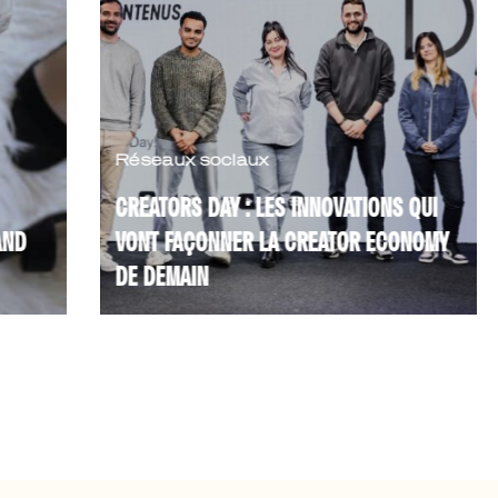
Réseaux sociaux
I
I
CREATORS DAY : LES INNOVATIONS QUI
VONT FAÇONNER LA CREATOR ECONOMY
L
DE DEMAIN
Q
Ce 23 avril, le Creators Day a rassemblé
L
,
créateurs de contenu et acteurs du
c
digital pour une matinée d’échanges
l
dédiée à l’innovation sur ...
c
Lire