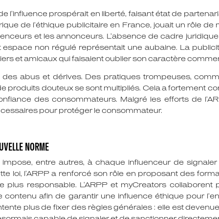
de l’influence prospérait en liberté, faisant état de parte
orique de l’éthique publicitaire en France, jouait un rôle de
luenceurs et les annonceurs. L’absence de cadre juridique 
espace non régulé représentait une aubaine. La publicité 
iers et amicaux qui faisaient oublier son caractère commer
ré des abus et dérives. Des pratiques trompeuses, comm
 produits douteux se sont multipliés. Cela a fortement contr
confiance des consommateurs. Malgré les efforts de l’AR
nécessaires pour protéger le consommateur.
OUVELLE NORME
3 impose, entre autres, à chaque influenceur de signaler 
te loi, l’ARPP a renforcé son rôle en proposant des form
ue plus responsable. L’ARPP et myCreators collaborent
de contenu afin de garantir une influence éthique pour l’
tente plus de fixer des règles générales : elle est devenue
désormais capable de signaler et de sanctionner directeme