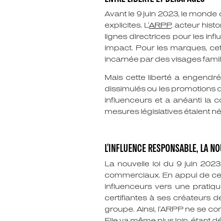
Avant le 9 juin 2023, le monde 
explicites. L’
ARPP
, acteur hist
lignes directrices pour les inf
impact. Pour les marques, cet 
incarnée par des visages famil
Mais cette liberté a engend
dissimulés ou les promotions de
influenceurs et a anéanti la 
mesures législatives étaient 
L’INFLUENCE RESPONSABLE, LA N
La nouvelle loi du 9 juin 202
commerciaux. En appui de cet
influenceurs vers une pratiq
certifiantes à ses créateurs 
groupe. Ainsi, l’ARPP ne se con
Elle va même plus loin, étant 