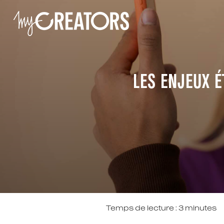
LES ENJEUX É
Temps de lecture :
3
minutes