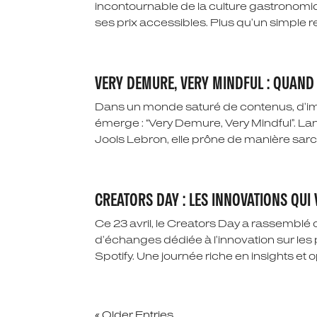
incontournable de la culture gastronomique
ses prix accessibles. Plus qu’un simple rep
VERY DEMURE, VERY MINDFUL : QUAND
Dans un monde saturé de contenus, d’im
émerge : “Very Demure, Very Mindful”. La
Jools Lebron, elle prône de manière sarca
CREATORS DAY : LES INNOVATIONS QU
Ce 23 avril, le Creators Day a rassemblé
d’échanges dédiée à l’innovation sur les
Spotify. Une journée riche en insights et o
« Older Entries