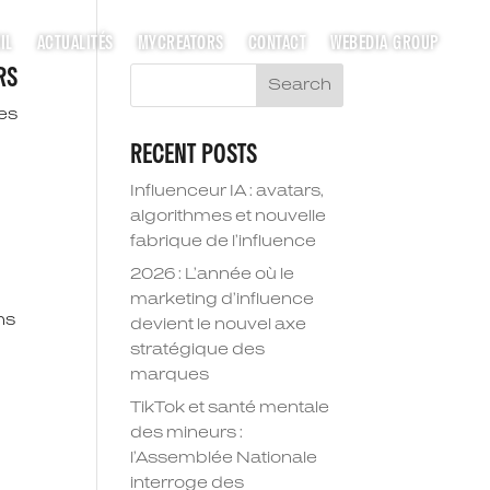
IL
ACTUALITÉS
MYCREATORS
CONTACT
WEBEDIA GROUP
RS
Search
les
RECENT POSTS
Influenceur IA : avatars,
algorithmes et nouvelle
fabrique de l’influence
2026 : L’année où le
marketing d’influence
ns
devient le nouvel axe
stratégique des
marques
TikTok et santé mentale
des mineurs :
l’Assemblée Nationale
interroge des